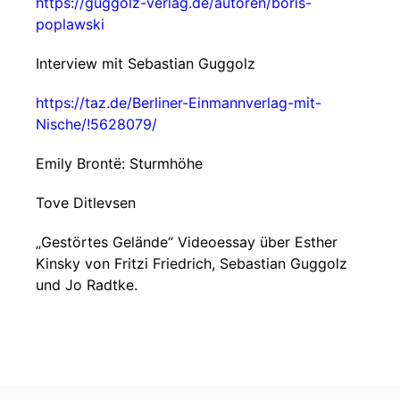
https://guggolz-verlag.de/autoren/boris-
poplawski
Interview mit Sebastian Guggolz
https://taz.de/Berliner-Einmannverlag-mit-
Nische/!5628079/
Emily Brontë: Sturmhöhe
Tove Ditlevsen
„Gestörtes Gelände“ Videoessay über Esther
Kinsky von Fritzi Friedrich, Sebastian Guggolz
und Jo Radtke.